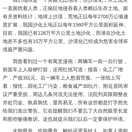
我们地球是一个美丽无比地球，但沙漠化，水土流失
一直困扰着人类，正疯狂地侵吞着人类赖以生存土地。据
有关资料统计，地球上沙漠，荒地正以每年2700万公顷速
度扩展，我国沙化土地正以每年1560平方公里面积延伸。
目前，我国已有128万平方公里土地沙化，而潜在沙化土
地差不多也有15万平方公里。沙漠化已经成为危害全球坏
境最严重问题。
我曾看到过一个有寓意漫画：两辆车一前一后行驶，
前面车上人敲锣打鼓，还用红纸写道：报喜：化工厂增
产，产值3玩元。后一辆车上人愁眉苦脸。一张纸上写
着：报忧，因化工厂污染，粮食减产30玩斤。附近居民审
议严重受损，周边几条河流无法使用。法院判其限期整改
并处罚金。孰喜孰忧，显而易见，所有这些都是打字然先
给我们发出警告。它在提醒我们不要忘了大自然眼里长发
和那些惨痛教训。这也就提示我们以后一定要保护环境。
水能载舟，也能覆舟。解铃还需系铃人。如果人类能