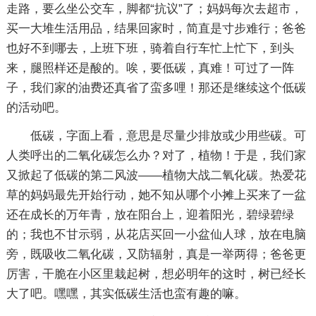
走路，要么坐公交车，脚都“抗议”了；妈妈每次去超市，
买一大堆生活用品，结果回家时，简直是寸步难行；爸爸
也好不到哪去，上班下班，骑着自行车忙上忙下，到头
来，腿照样还是酸的。唉，要低碳，真难！可过了一阵
子，我们家的油费还真省了蛮多哩！那还是继续这个低碳
的活动吧。
低碳，字面上看，意思是尽量少排放或少用些碳。可
人类呼出的二氧化碳怎么办？对了，植物！于是，我们家
又掀起了低碳的第二风波——植物大战二氧化碳。热爱花
草的妈妈最先开始行动，她不知从哪个小摊上买来了一盆
还在成长的万年青，放在阳台上，迎着阳光，碧绿碧绿
的；我也不甘示弱，从花店买回一小盆仙人球，放在电脑
旁，既吸收二氧化碳，又防辐射，真是一举两得；爸爸更
厉害，干脆在小区里栽起树，想必明年的这时，树已经长
大了吧。嘿嘿，其实低碳生活也蛮有趣的嘛。