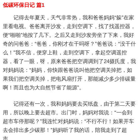
低碳环保日记 篇1
记得去年夏天，天气非常热，我和爸爸妈妈“躲”在家
里看电视。爸爸离开沙发，走到空调下，找了找遥控器，
便“啪啪”地按了几下。之后又走到沙发旁坐了下来，我好
奇的问爸爸：“爸爸，你刚才在干吗呀？”爸爸说：“没干什
么！”我不信，便穿上鞋，走到空调下，拿起空调遥控
器，看了一眼，呀，原来爸爸把空调调到了24摄氏度，我
对妈妈说：“妈妈，你快跟爸爸说叫他把空调关掉把，如
果我们把空调关掉，把电风扇打开，那能减少多少排碳量
啊！而且也为大自然节省了能源”。
记得还有一次，我和妈妈要去买纸盘，由于第二天要
用，所以晚上要去超市。出门时，妈妈对我说：“一会到
超市车停那呢？”我连忙对妈妈说：“不行不行！如果开车
去会排出多少碳那！”妈妈听了我的话，陪我走到了超
市。