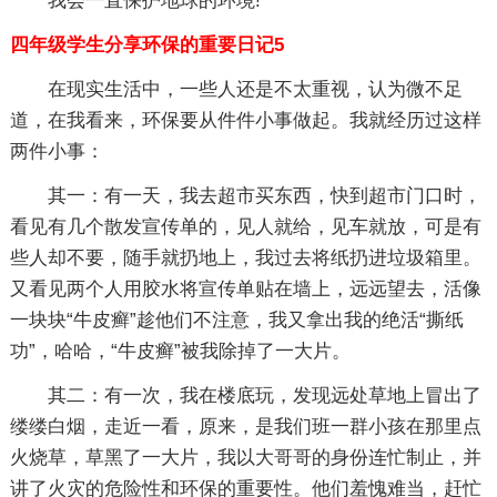
我会一直保护地球的环境!
四年级学生分享环保的重要日记5
在现实生活中，一些人还是不太重视，认为微不足
道，在我看来，环保要从件件小事做起。我就经历过这样
两件小事：
其一：有一天，我去超市买东西，快到超市门口时，
看见有几个散发宣传单的，见人就给，见车就放，可是有
些人却不要，随手就扔地上，我过去将纸扔进垃圾箱里。
又看见两个人用胶水将宣传单贴在墙上，远远望去，活像
一块块“牛皮癣”趁他们不注意，我又拿出我的绝活“撕纸
功”，哈哈，“牛皮癣”被我除掉了一大片。
其二：有一次，我在楼底玩，发现远处草地上冒出了
缕缕白烟，走近一看，原来，是我们班一群小孩在那里点
火烧草，草黑了一大片，我以大哥哥的身份连忙制止，并
讲了火灾的危险性和环保的重要性。他们羞愧难当，赶忙