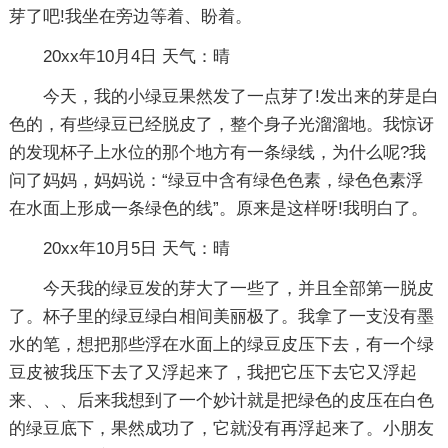
芽了吧!我坐在旁边等着、盼着。
20xx年10月4日 天气：晴
今天，我的小绿豆果然发了一点芽了!发出来的芽是白
色的，有些绿豆已经脱皮了，整个身子光溜溜地。我惊讶
的发现杯子上水位的那个地方有一条绿线，为什么呢?我
问了妈妈，妈妈说：“绿豆中含有绿色色素，绿色色素浮
在水面上形成一条绿色的线”。原来是这样呀!我明白了。
20xx年10月5日 天气：晴
今天我的绿豆发的芽大了一些了，并且全部第一脱皮
了。杯子里的绿豆绿白相间美丽极了。我拿了一支没有墨
水的笔，想把那些浮在水面上的绿豆皮压下去，有一个绿
豆皮被我压下去了又浮起来了，我把它压下去它又浮起
来、、、后来我想到了一个妙计就是把绿色的皮压在白色
的绿豆底下，果然成功了，它就没有再浮起来了。小朋友