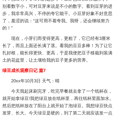
别看数字小，可对豆芽来说是不小的数字。看到豆芽的进
步，我非常高兴，不停的夸它能干。小豆芽好象不好意思
了，羞涩的说：“这可用不着夸我。我呀，还会继续努力
的！”
现在，小芽们而变得更高，更粗了，它已经有3厘米
长了，而且上面还长满了茎。看我的豆豆多棒！为了让它
扎好根，能长得更快、更高，于是我便把豆子移栽到装满
土的花盆里，让土壤给我的豆子更多的营养。
绿豆成长观察日记 篇7
20xx年10月3日 天气：晴
今天我起床刷完牙，吃完早餐就去拿了一个纸杯在，
就开始拿绿豆!我把绿豆放在纸杯里，再往纸杯里面加水。
然后把纸杯放在了阳台上就开始了泡绿豆。我想绿豆快点
发芽、长大。今天绿豆是硬的，到了第二天就应该发一点