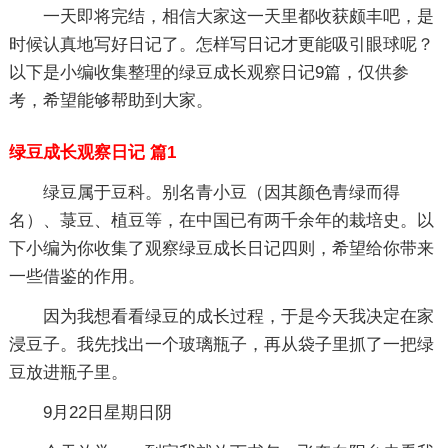
一天即将完结，相信大家这一天里都收获颇丰吧，是
时候认真地写好日记了。怎样写日记才更能吸引眼球呢？
以下是小编收集整理的绿豆成长观察日记9篇，仅供参
考，希望能够帮助到大家。
绿豆成长观察日记 篇1
绿豆属于豆科。别名青小豆（因其颜色青绿而得
名）、菉豆、植豆等，在中国已有两千余年的栽培史。以
下小编为你收集了观察绿豆成长日记四则，希望给你带来
一些借鉴的作用。
因为我想看看绿豆的成长过程，于是今天我决定在家
浸豆子。我先找出一个玻璃瓶子，再从袋子里抓了一把绿
豆放进瓶子里。
9月22日星期日阴