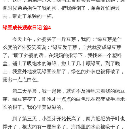
了。这时，弟弟冲过来，我马上带着实验半成品逃跑，逃
跑时候弟弟抱住了我的脚，把我绊倒了，弟弟连忙跑过
去，带走了单独的一杯。
绿豆成长观察日记 篇4
今天上午，外婆买了一斤豆芽，我问：“绿豆芽是什
么变的?”外婆笑着说：“绿豆发了芽，自然就变成绿豆芽
了。”听了外婆的话，在妈妈的指导下，我找来一个塑料
盒，铺上了吸饱水的海绵，撒上了几十颗绿豆。到了晚
上，我意外地发现绿豆长胖了，绿色的外衣也被撑破了，
露出一点点白色。
第二天早晨，我一起床，就迫不及待地去看我的绿豆
芽。绿豆芽变了，昨晚才一点点的白色现在都变成半厘米
长的根了。我心里美滋滋的。
到了第三天，小豆芽开始长高了，两片肥肥的子叶也
撑开了，根大约有一厘米多了。海绵里的水都被吸干了，