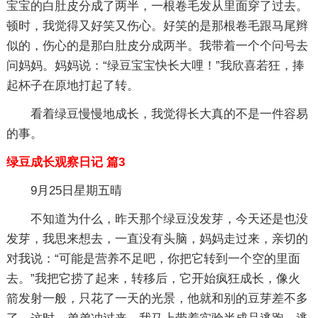
宝宝的白肚皮分成了两半，一根卷毛发从里面穿了过去。
顿时，我觉得又好笑又伤心。好笑的是那根卷毛跟马尾辫
似的，伤心的是那白肚皮分成两半。我带着一个个问号去
问妈妈。妈妈说：“绿豆宝宝快长大哩！”我欣喜若狂，捧
起杯子在原地打起了转。
看着绿豆慢慢地成长，我觉得长大真的不是一件容易
的事。
绿豆成长观察日记 篇3
9月25日星期五晴
不知道为什么，昨天那个绿豆没发芽，今天还是也没
发芽，我思来想去，一直没有头脑，妈妈走过来，亲切的
对我说：“可能是营养不足吧，你把它转到一个空的里面
去。”我把它捞了起来，转移后，它开始疯狂成长，像火
箭发射一般，只花了一天的光景，他就和别的豆芽差不多