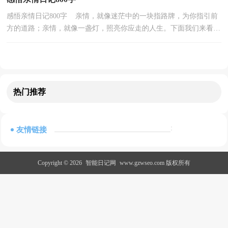
感悟亲情日记800字 亲情，就像迷茫中的一块指路牌，为你指引前
方的道路；亲情，就像一盏灯，照亮你应走的人生。下面我们来看看
感悟亲情日记800字，仅供大家参考！ 感悟亲情日记800...
热门推荐
:
友情链接
Copyright © 2026
智能日记网
www.gzwseo.com 版权所有