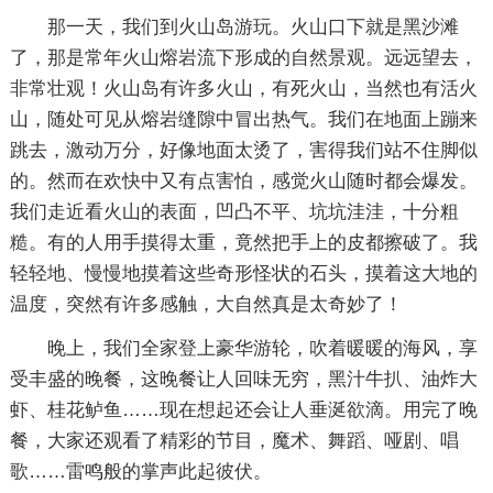
那一天，我们到火山岛游玩。火山口下就是黑沙滩
了，那是常年火山熔岩流下形成的自然景观。远远望去，
非常壮观！火山岛有许多火山，有死火山，当然也有活火
山，随处可见从熔岩缝隙中冒出热气。我们在地面上蹦来
跳去，激动万分，好像地面太烫了，害得我们站不住脚似
的。然而在欢快中又有点害怕，感觉火山随时都会爆发。
我们走近看火山的表面，凹凸不平、坑坑洼洼，十分粗
糙。有的人用手摸得太重，竟然把手上的皮都擦破了。我
轻轻地、慢慢地摸着这些奇形怪状的石头，摸着这大地的
温度，突然有许多感触，大自然真是太奇妙了！
晚上，我们全家登上豪华游轮，吹着暖暖的海风，享
受丰盛的晚餐，这晚餐让人回味无穷，黑汁牛扒、油炸大
虾、桂花鲈鱼……现在想起还会让人垂涎欲滴。用完了晚
餐，大家还观看了精彩的节目，魔术、舞蹈、哑剧、唱
歌……雷鸣般的掌声此起彼伏。