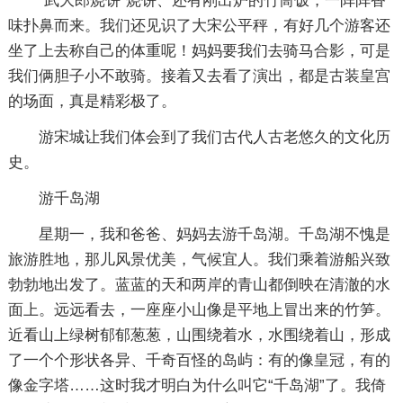
“武大郎烧饼”烧饼、还有刚出炉的竹筒饭，一阵阵香
味扑鼻而来。我们还见识了大宋公平秤，有好几个游客还
坐了上去称自己的体重呢！妈妈要我们去骑马合影，可是
我们俩胆子小不敢骑。接着又去看了演出，都是古装皇宫
的场面，真是精彩极了。
游宋城让我们体会到了我们古代人古老悠久的文化历
史。
游千岛湖
星期一，我和爸爸、妈妈去游千岛湖。千岛湖不愧是
旅游胜地，那儿风景优美，气候宜人。我们乘着游船兴致
勃勃地出发了。蓝蓝的天和两岸的青山都倒映在清澈的水
面上。远远看去，一座座小山像是平地上冒出来的竹笋。
近看山上绿树郁郁葱葱，山围绕着水，水围绕着山，形成
了一个个形状各异、千奇百怪的岛屿：有的像皇冠，有的
像金字塔……这时我才明白为什么叫它“千岛湖”了。我倚