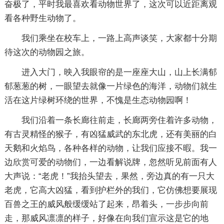
奋极了，平时我最喜欢看动物世界了，这次可以近距离观
看各种野生动物了。
我们乘坐在校车上，一路上高声谈笑，大家都十分期
待这次的动物园之旅。
进入大门，映入我眼帘的是一座座大山，山上长满郁
郁葱葱的树，一眼望去就像一片绿色的海洋，动物们就生
活在这片绿树环绕的世界，不愧是生态动物园啊！
我们沿着一条长廊往前走，长廊两旁住着许多动物，
有古灵精怪的猴子，有凶猛威武的东北虎，还有美丽的白
天鹅和火焰鸟，各种各样的动物，让我们应接不暇。我一
边欣赏可爱的动物们，一边看解说牌，忽然听见前面有人
大声说：“老虎！”我抬头望去，果然，旁边真的有一只大
老虎，它高大凶猛，看到护栏外的我们，它仿佛想要展现
百兽之王的威风般缓缓站了起来，昂着头，一步步向前
走，那威风凛凛的样子，好像在向我们宣示这是它的地