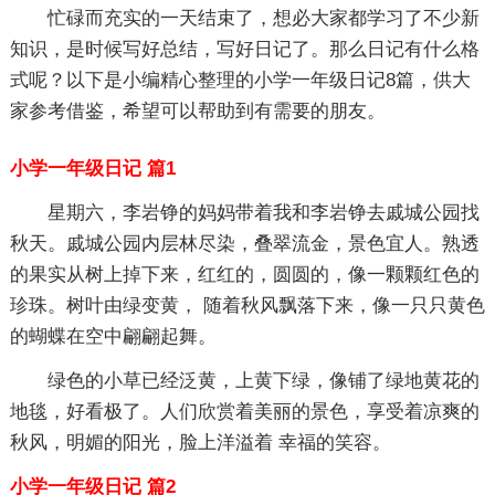
忙碌而充实的一天结束了，想必大家都学习了不少新
知识，是时候写好总结，写好日记了。那么日记有什么格
式呢？以下是小编精心整理的小学一年级日记8篇，供大
家参考借鉴，希望可以帮助到有需要的朋友。
小学一年级日记 篇1
星期六，李岩铮的妈妈带着我和李岩铮去戚城公园找
秋天。戚城公园内层林尽染，叠翠流金，景色宜人。熟透
的果实从树上掉下来，红红的，圆圆的，像一颗颗红色的
珍珠。树叶由绿变黄， 随着秋风飘落下来，像一只只黄色
的蝴蝶在空中翩翩起舞。
绿色的小草已经泛黄，上黄下绿，像铺了绿地黄花的
地毯，好看极了。人们欣赏着美丽的景色，享受着凉爽的
秋风，明媚的阳光，脸上洋溢着 幸福的笑容。
小学一年级日记 篇2