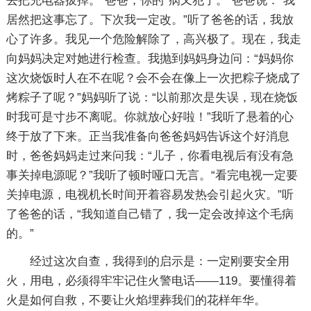
去把充电器拔掉。“爸爸，你的*病又犯了。”爸爸说：“我
居然把这事忘了。下次我一定改。”听了爸爸的话，我放
心了许多。我见一个危险解除了，高兴极了。现在，我走
向妈妈决定对她进行检查。我抛到妈妈身边问：“妈妈你
这次烧饭时人在不在呢？会不会在像上一次把粽子烧成了
烤粽子了呢？”妈妈听了说：“以前那次是失误，现在烧饭
时我可是寸步不离呢。你就放心好啦！”我听了悬着的心
终于放了下来。正当我准备向爸爸妈妈告诉这个好消息
时，爸爸妈妈走过来问我：“儿子，你看电视后有没有急
事关掉电源呢？”我听了顿时哑口无言。“看完电视一定要
关掉电源，电视机长时间开着容易发热会引起火灾。”听
了爸爸的话，“我知道自己错了，我一定会改掉这个毛病
的。”
经过这次自查，我得到的启示是：一定刚要安全用
火，用电，必须得牢牢记住火警电话——119。要懂得着
火是如何自救，不要让火焰埋葬我们的花样年华。