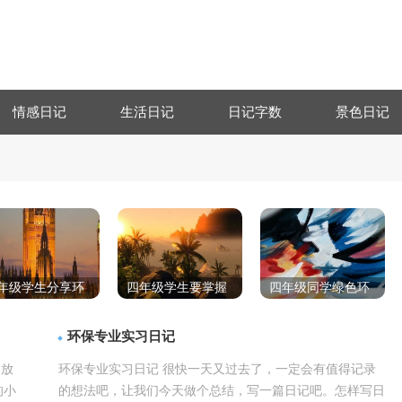
情感日记
生活日记
日记字数
景色日记
年级学生分享环
四年级学生要掌握
四年级同学绿色环
的重要日记
环保日记
保日记
环保专业实习日记
1放
环保专业实习日记 很快一天又过去了，一定会有值得记录
的小
的想法吧，让我们今天做个总结，写一篇日记吧。怎样写日