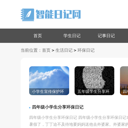
首页
学生日记
记事日记
>
>
当前位置：
首页
生活日记
环保日记
小学生宣传保护环
五年级学生分享环
四
境环保主题日记
保日记
保
四年级小学生分享环保日记
四年级小学生分享环保日记 四年级小学生分享环保日记
暑假了，丁丁迫不及待地要妈妈送他去外婆家。外婆家