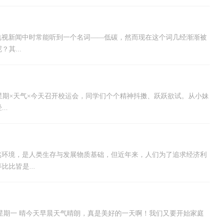
电视新闻中时常能听到一个名词——低碳，然而现在这个词几经渐渐被
其...
日星期×天气×今天召开校运会，同学们个个精神抖擞、跃跃欲试。从小妹
..
然环境，是人类生存与发展物质基础，但近年来，人们为了追求经济利
比皆是...
日 星期一 晴今天早晨天气晴朗，真是美好的一天啊！我们又要开始家庭