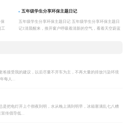
详情
记才更能吸引眼球呢？下面是小编帮...【
】
五年级学生分享环保主题日记
 保
五年级学生分享环保主题日记 五年级学生分享环保主题日
门工
记1清晨醒来，推开窗户呼吸着清新的空气，看着天空蔚蓝
详情
蔚蓝的，远远望去绿树成荫鲜花遍...【
】
：老爸接受我的建议，以后尽量不开车为主，不再大量的排放污染环境
每人...
我总是把电灯开上个彻夜到明，水从晚上滴到明早，冰箱塞满乱七八糟
传倡导低...