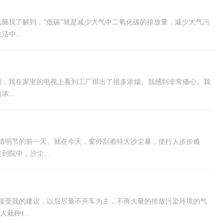
电脑我了解到，“低碳”就是减少大气中二氧化碳的排放量，减少大气污
中...
间，我在家里的电视上看到工厂排出了很多浓烟。我感到非常痛心。我
...
是清明节的前一天。就在今天，窗外刮着特大沙尘暴，使行人步步难
院中，沙尘...
爸接受我的建议，以后尽量不开车为主，不再大量的排放污染环境的气
种1...