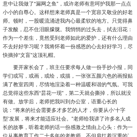
意中让我做了“漏网之鱼”，或许老师有意呵护我那一点点
小小的自尊心。这样想来老师真是一个宽容又敬业的好老
师。顿时，一股暖流涌进我内心最柔软的地方。只觉得鼻
子发酸，忍不住泪眼朦胧。我悄悄的过头去，拭去泪花：
作为一个差生，竟然受到老师如此的爱护，还有什么理由
不去好好学习呢？我将怀着一份感恩的心去好好学习，尽
快摘掉“文盲”这顶礼帽。
要开家长会了，班主任要求每人做一份手抄小报，同
学们或写，或画，或绘，或描，一张张五颜六色的画报贴
满了教室四周，尽情地渲染着一种温暖和谐的气氛。可我
总觉得这些东西“昙花一现”，第二天就会撕掉，所以就没
有做。放学后，老师把我叫到办公室，语重心长的
说：“将来的社会需要多才多艺的人才，你要从小‘十字
型’发展，将来才能适应社会。”老师给我讲了许多名人成
长的故事，听着老师的话一份感激之情由上心头：作为一
位从事教育工作二十多年的老教师，不但肩扛着沉重的`