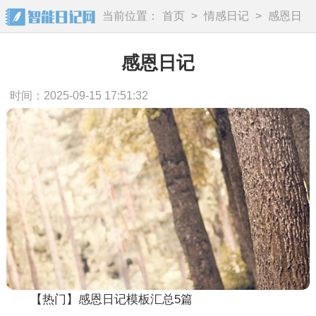
当前位置：
首页
>
情感日记
>
感恩日
记
感恩日记
时间：2025-09-15 17:51:32
【热门】感恩日记模板汇总5篇