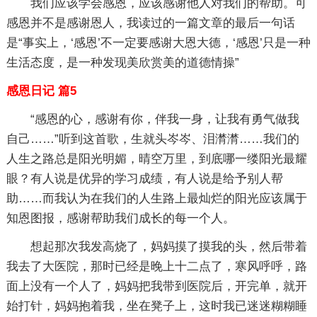
我们应该学会感恩，应该感谢他人对我们的帮助。可
感恩并不是感谢恩人，我读过的一篇文章的最后一句话
是“事实上，‘感恩’不一定要感谢大恩大德，‘感恩’只是一种
生活态度，是一种发现美欣赏美的道德情操”
感恩日记 篇5
“感恩的心，感谢有你，伴我一身，让我有勇气做我
自己……”听到这首歌，生就头岑岑、泪潸潸……我们的
人生之路总是阳光明媚，晴空万里，到底哪一缕阳光最耀
眼？有人说是优异的学习成绩，有人说是给予别人帮
助……而我认为在我们的人生路上最灿烂的阳光应该属于
知恩图报，感谢帮助我们成长的每一个人。
想起那次我发高烧了，妈妈摸了摸我的头，然后带着
我去了大医院，那时已经是晚上十二点了，寒风呼呼，路
面上没有一个人了，妈妈把我带到医院后，开完单，就开
始打针，妈妈抱着我，坐在凳子上，这时我已迷迷糊糊睡