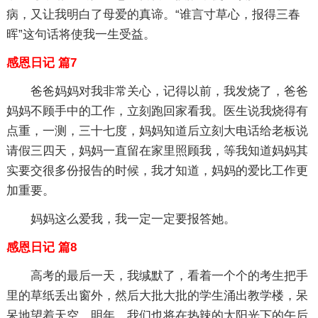
病，又让我明白了母爱的真谛。“谁言寸草心，报得三春
晖”这句话将使我一生受益。
感恩日记 篇7
爸爸妈妈对我非常关心，记得以前，我发烧了，爸爸
妈妈不顾手中的工作，立刻跑回家看我。医生说我烧得有
点重，一测，三十七度，妈妈知道后立刻大电话给老板说
请假三四天，妈妈一直留在家里照顾我，等我知道妈妈其
实要交很多份报告的时候，我才知道，妈妈的爱比工作更
加重要。
妈妈这么爱我，我一定一定要报答她。
感恩日记 篇8
高考的最后一天，我缄默了，看着一个个的考生把手
里的草纸丢出窗外，然后大批大批的学生涌出教学楼，呆
呆地望着天空，明年，我们也将在热辣的太阳光下的午后