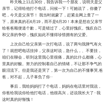
昨天晚上11点30分，我告诉我一个朋友，说明天是父
亲节，记得给他打个电话，问候一下！可她说了，你傻了
吧，今天是父亲节！ 我当时就蒙了，赶紧去网上查了一
下，原来真的石6月19，而不是6月20！本来是想在父亲节
给爸爸顺便道个歉，可是错过了，心里好愧疚。愧疚自己
和父亲的争吵，愧疚如此不懂得珍惜拥有的父爱。
上次自己给父亲第一次打电话，说了两句我脾气有火
了！就想吧电话挂掉，父亲这时说，急什么，、不要挂，
咱们在聊会，听到这里我心里很痛，真的比什么都痛，心
里真的好酸。努力的控制着自己的情绪，不让那不争气的
眼泪流下。但是我还是哭了，第一次为自己的不懂事哭,爸
爸，对不起，儿子辜负了你··
事后，我给妈妈打了个电话，妈妈在电话里对我说，
你爸给我说你给他打电话，他很高兴，还说我长大了··我
这时真的好惭愧！