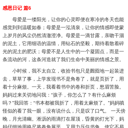
感恩日记 篇6
母爱是一缕阳光，让你的心灵即便在寒冷的冬天也能
感觉到到温暖如春；母爱是一泓清泉，让你的情感即使蒙
上岁月的风尘仍然清澈澄净。母爱是一滴甘露，亲吻干涸
的泥土，它用细语的温情，用钻石的坚毅，期待着散着碎
光的泥土的肥沃；母爱不是人生中的一个凝固点，而是一
条流动的河，这条河造就了我们生命中美丽的情感之景。
小时候，我不太自立，收拾书包只是囫囵地一起装进
去，草草了事，上学发现书不是角卷了，就是页折了，用
着十分麻烦。一天，我看着书中的卷和折页，愁眉苦脸。
妈妈过来关切地问我：“孩子，你怎么了？有什么麻烦
吗？”我回答：“书本都被我折了，用着太麻烦了。”妈妈嗔
怪似的看了我一眼，没有说什么，只是叹了口气。 一天傍
晚，月光清幽。淅沥的雨滴打在屋顶，昏黄的灯光下，妈
妈仔细地用格尺将卷角展平，又用力压住书角，使它不易