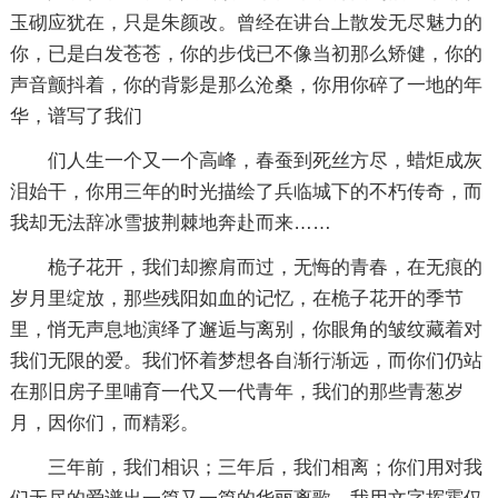
玉砌应犹在，只是朱颜改。曾经在讲台上散发无尽魅力的
你，已是白发苍苍，你的步伐已不像当初那么矫健，你的
声音颤抖着，你的背影是那么沧桑，你用你碎了一地的年
华，谱写了我们
们人生一个又一个高峰，春蚕到死丝方尽，蜡炬成灰
泪始干，你用三年的时光描绘了兵临城下的不朽传奇，而
我却无法辞冰雪披荆棘地奔赴而来……
桅子花开，我们却擦肩而过，无悔的青春，在无痕的
岁月里绽放，那些残阳如血的记忆，在桅子花开的季节
里，悄无声息地演绎了邂逅与离别，你眼角的皱纹藏着对
我们无限的爱。我们怀着梦想各自渐行渐远，而你们仍站
在那旧房子里哺育一代又一代青年，我们的那些青葱岁
月，因你们，而精彩。
三年前，我们相识；三年后，我们相离；你们用对我