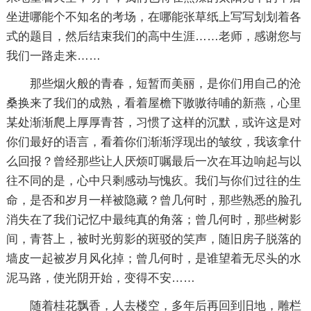
坐进哪能个不知名的考场，在哪能张草纸上写写划划着各
式的题目，然后结束我们的高中生涯……老师，感谢您与
我们一路走来……
那些烟火般的青春，短暂而美丽，是你们用自己的沧
桑换来了我们的成熟，看着屋檐下嗷嗷待哺的新燕，心里
某处渐渐爬上厚厚青苔，习惯了这样的沉默，或许这是对
你们最好的语言，看着你们渐渐浮现出的皱纹，我该拿什
么回报？曾经那些让人厌烦叮嘱最后一次在耳边响起与以
往不同的是，心中只剩感动与愧疚。我们与你们过往的生
命，是否和岁月一样被隐藏？曾几何时，那些熟悉的脸孔
消失在了我们记忆中最纯真的角落；曾几何时，那些树影
间，青苔上，被时光剪影的斑驳的笑声，随旧房子脱落的
墙皮一起被岁月风化掉；曾几何时，是谁望着无尽头的水
泥马路，使光阴开始，变得不安……
随着桂花飘香，人去楼空，多年后再回到旧地，雕栏