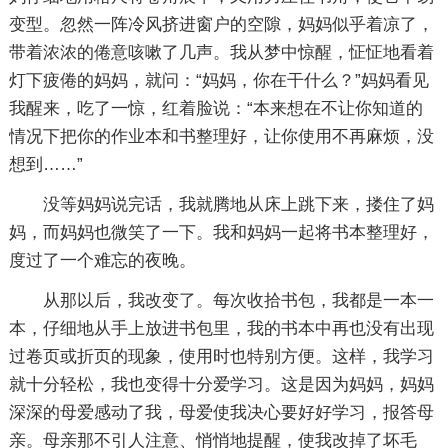
变型。忽然一阵冷风挤进窗户的空隙，妈妈似乎着凉了，
带着浓浓的倦意咳嗽了几声。我从梦中惊醒，怔怔地看着
灯下疲倦的妈妈，就问：“妈妈，你在干什么？”妈妈看见
我醒来，吃了一惊，红着脸说：“本来想在不让你知道的
情况下把你的作业本和书整理好，让你使用不再麻烦，没
想到……”
没等妈妈说完话，我就腾地从床上跳下来，搂住了妈
妈，而妈妈也微笑了一下。我和妈妈一起将书本整理好，
度过了一个难忘的夜晚。
从那以后，我改变了。每次收拾书包，我都是一本一
本，仔细地从手上放进书包里，我的书本中再也没有出现
过卷页或折页的现象，使用时也特别方便。这样，我学习
就十分轻松，我也变得十分爱学习。这是因为妈妈，妈妈
深深的母爱感动了我，母爱使我决心要好好学习，报答母
亲。母亲那不引人注意、悄悄地提醒，使我改掉了坏毛