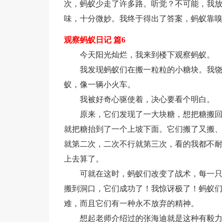
次，蚂蚁少走了许多路。听觉？不可能，我
味，十分微妙。我终于得出了答案，蚂蚁靠
观察蚂蚁日记 篇6
今天阳光灿烂，我来到楼下观察蚂蚁。
我发现蚂蚁们在搬一粒粒的小糖块。我
蚁，像一辆小火车。
我被好奇心驱使着，决心要看个明白。
原来，它们发现了一大块糖，想把糖搬
就把糖抬到了一个上坡下面。它们搬了又搬
就第二次，二次不行就第三次，看的我都不
上去算了。
可就在这时，蚂蚁们改变了战术，每一
搬到洞口，它们成功了！我惊讶极了！蚂蚁
难，而且它们有一种永不放弃的精神。
想起老师介绍过的张海迪就是这种有毅力