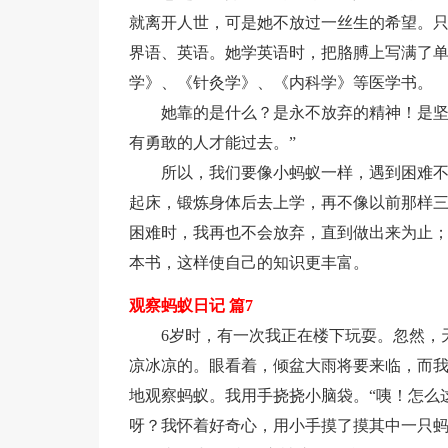
就离开人世，可是她不放过一丝生的希望。
界语、英语。她学英语时，把胳膊上写满了
学》、《针灸学》、《内科学》等医学书。
她靠的是什么？是永不放弃的精神！是坚
有勇敢的人才能过去。”
所以，我们要像小蚂蚁一样，遇到困难
起床，锻炼身体后去上学，再不像以前那样
困难时，我再也不会放弃，直到做出来为止
本书，这样使自己的知识更丰富。
观察蚂蚁日记 篇7
6岁时，有一次我正在楼下玩耍。忽然，
凉冰凉的。眼看着，倾盆大雨将要来临，而
地观察蚂蚁。我用手挠挠小脑袋。“咦！怎么
呀？我怀着好奇心，用小手摸了摸其中一只