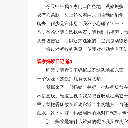
今天中午我在家门口的空地上观察蚂蚁
蚁有六条腿，头上还长着两只能摇动的触角
爬去，很少见它休息，我不小心碰了它一下
爸，爸爸让我自己找答案，我跑到书柜旁，
我要攻击它，所以它才逃跑的，逃跑是动物
通过对蚂蚁的观察，使我对小动物有了
观察蚂蚁日记 篇5
昨天，我看见了蚂蚁成群结队地搬东西
一个实验：蚂蚁到底有没有眼睛。
我抓来了一只蚂蚁，并把一小块香肠放
不是直线。难道近视？我又把香肠放在离它十
里，我把香肠放在距离它近半米的地方，可
盆水。这下可好，蚂蚁周围的水对它“C”型
那，蚂蚁是靠什么辨别的呢？我又在离