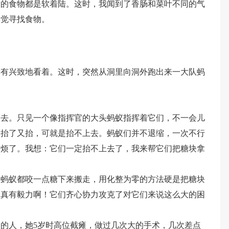
放的食物都是软着陆。这时，我闻到了香肠和菜叶不同的气
嗅觉寻找食物。
饶有兴致地看着。这时，突然从洞里向洞外跑出来一大队蚂
回去。只见一个像指挥官的大头蚂蚁指挥着它们，不一会儿
、抬了又抬，可就是抬不上去。蚂蚁们并不退缩，一次不行
耐烦了。我想：它们一定抬不上去了，我来帮它们把糖块拿
只蚂蚁都咬一点糖下来搬走，用化整为零的方法硬是把糖块
们真有毅力啊！它们齐心协力攻克了对它们来说这么大的困
的人，她5岁时高位截瘫，做过几次大的手术，几次差点