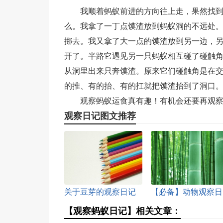
我顺着蚂蚁前进的方向往上走，果然找
么。我拿了一丁点馍渣放到蚂蚁洞的不远处
挪去。我又拿了大一点的馍渣放到另一边，
开了。半路它遇见另一只蚂蚁相互碰了碰触
从洞里出来只奔馍渣。原来它们碰触角是在
的推、有的抬、有的扛就把馍渣抬到了洞口
观察蚂蚁运食真有趣！有机会还要再观
观察日记图文推荐
关于豆芽的观察日记
【必备】动物观察日
模板集合十篇
记模板集合五篇
【观察蚂蚁日记】相关文章：