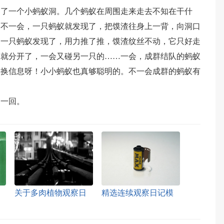
到了一个小蚂蚁洞。几个蚂蚁在周围走来走去不知在干什
。不一会，一只蚂蚁就发现了，把馍渣往身上一背，向洞口
另一只蚂蚁发现了，用力推了推，馍渣纹丝不动，它只好走
角就分开了，一会又碰另一只的……一会，成群结队的蚂蚁
交换信息呀！小小蚂蚁也真够聪明的。不一会成群的蚂蚁有
。
察一回。
关于多肉植物观察日
精选连续观察日记模
记范文锦集六篇
板集合9篇