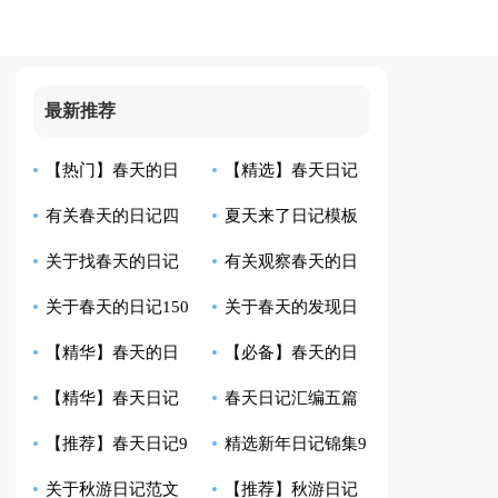
最新推荐
【热门】春天的日
【精选】春天日记
有关春天的日记四
夏天来了日记模板
记模板合集9篇
四篇
关于找春天的日记
有关观察春天的日
篇
汇编7篇
关于春天的日记150
关于春天的发现日
150字
记四篇
【精华】春天的日
【必备】春天的日
字
记范文汇总10篇
【精华】春天日记
春天日记汇编五篇
记汇编8篇
记三篇
【推荐】春天日记9
精选新年日记锦集9
合集9篇
关于秋游日记范文
【推荐】秋游日记
篇
篇