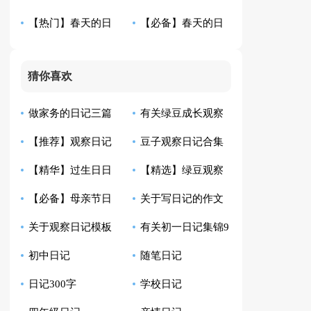
【热门】春天的日
【必备】春天的日
合集8篇
范文八篇
记汇总9篇
记模板汇编6篇
猜你喜欢
做家务的日记三篇
有关绿豆成长观察
【推荐】观察日记
豆子观察日记合集
日记集合九篇
【精华】过生日日
【精选】绿豆观察
作文300字汇编10篇
15篇
【必备】母亲节日
关于写日记的作文
记范文集合八篇
日记集合6篇
关于观察日记模板
有关初一日记集锦9
记合集6篇
300字锦集4篇
初中日记
随笔日记
汇编6篇
篇
日记300字
学校日记