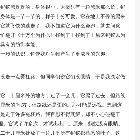
，蚂蚁黑黝黝的，身体很小，大概只有一粒黑米那么长，蚂
，身体是一节一节的，样子十分可爱。它在地上不停的爬来
，它就飞快的逃走了。我不知道它为什么会跑，就去问爸
急忙翻开《十万个为什么》找到了！找到了！原来蚂蚁以为
所具有的防御本能。
进一步的认识，也使我对生物产生了更浓厚的兴趣。
，没走一点冤枉路。但同学们说它们没眼睛，于是我决定做
在它二十厘米外的地方，过了一会儿，它爬了过去，但路线
厘米的`地方，但路线还是歪的。那可能是远视。想到这
还是走了许多冤枉路。我百思不得其解，却不小心碰翻了一
包围。它试了许多次，才试出出口。原来，蚂蚁没有眼睛。
它二十几厘米处放了一片几乎所有蚂蚁都熟悉的叶子。这