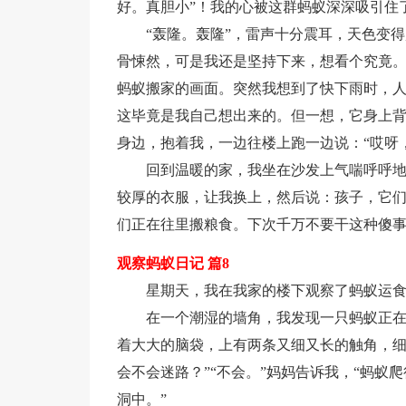
好。真胆小”！我的心被这群蚂蚁深深吸引住
“轰隆。轰隆”，雷声十分震耳，天色变
骨悚然，可是我还是坚持下来，想看个究竟
蚂蚁搬家的画面。突然我想到了快下雨时，
这毕竟是我自己想出来的。但一想，它身上
身边，抱着我，一边往楼上跑一边说：“哎呀
回到温暖的家，我坐在沙发上气喘呼呼地
较厚的衣服，让我换上，然后说：孩子，它
们正在往里搬粮食。下次千万不要干这种傻事
观察蚂蚁日记 篇8
星期天，我在我家的楼下观察了蚂蚁运
在一个潮湿的墙角，我发现一只蚂蚁正在
着大大的脑袋，上有两条又细又长的触角，细
会不会迷路？”“不会。”妈妈告诉我，“蚂
洞中。”