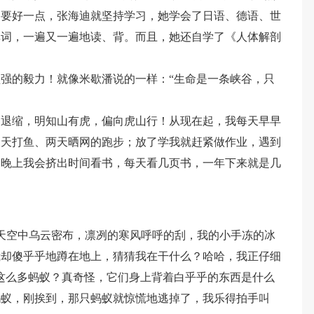
只要好一点，张海迪就坚持学习，她学会了日语、德语、世
单词，一遍又一遍地读、背。而且，她还自学了《人体解剖
强的毅力！就像米歇潘说的一样：“生命是一条峡谷，只
不退缩，明知山有虎，偏向虎山行！从现在起，我每天早早
三天打鱼、两天晒网的跑步；放了学我就赶紧做作业，遇到
；晚上我会挤出时间看书，每天看几页书，一年下来就是几
天空中乌云密布，凛冽的寒风呼呼的刮，我的小手冻的冰
我却傻乎乎地蹲在地上，猜猜我在干什么？哈哈，我正仔细
这么多蚂蚁？真奇怪，它们身上背着白乎乎的东西是什么
蚂蚁，刚挨到，那只蚂蚁就惊慌地逃掉了，我乐得拍手叫