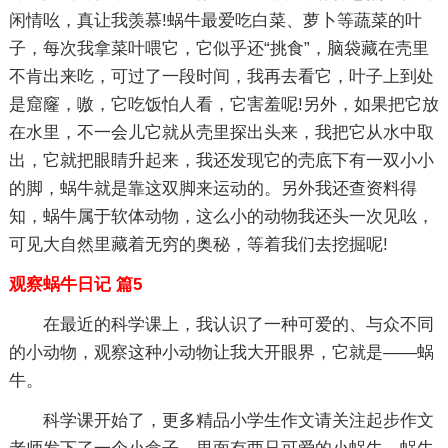
闲情吆，真让我羡慕!蜗牛最爱吃白菜、萝卜等蔬菜的叶
子，每次我拿菜叶喂它，它似乎还“挑食”，脑袋藏在壳里
不肯出来吃，可过了一段时间，我再去看它，叶子上到处
是窟窿，嗷，它吃饭怕人看，它害羞呢!另外，如果把它放
在水里，不一会儿它就从壳里探出头来，我把它从水中取
出，它就把眼睛升起来，我还发现它的壳底下有一双小小
的脚，蜗牛就是靠这双脚来运动的。另外我还查资料得
知，蜗牛属于软体动物，这么小的动物我还头一次见吆，
可见大自然里藏着无穷的奥秘，等着我们去挖掘呢!
观察蜗牛日记 篇5
在最近的科学课上，我认识了一种可爱的、与众不同
的小动物，观察这种小动物让我大开眼界，它就是——蜗
牛。
科学课开始了，更多精品小学生作文请关注起步作文