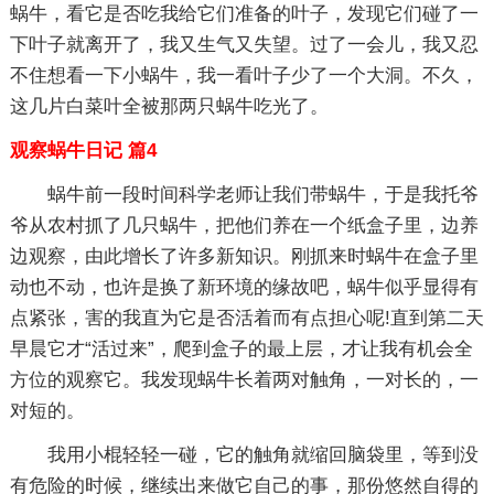
蜗牛，看它是否吃我给它们准备的叶子，发现它们碰了一
下叶子就离开了，我又生气又失望。过了一会儿，我又忍
不住想看一下小蜗牛，我一看叶子少了一个大洞。不久，
这几片白菜叶全被那两只蜗牛吃光了。
观察蜗牛日记 篇4
蜗牛前一段时间科学老师让我们带蜗牛，于是我托爷
爷从农村抓了几只蜗牛，把他们养在一个纸盒子里，边养
边观察，由此增长了许多新知识。刚抓来时蜗牛在盒子里
动也不动，也许是换了新环境的缘故吧，蜗牛似乎显得有
点紧张，害的我直为它是否活着而有点担心呢!直到第二天
早晨它才“活过来”，爬到盒子的最上层，才让我有机会全
方位的观察它。我发现蜗牛长着两对触角，一对长的，一
对短的。
我用小棍轻轻一碰，它的触角就缩回脑袋里，等到没
有危险的时候，继续出来做它自己的事，那份悠然自得的