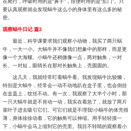
在爬行，呼吸时用的是“鼻子”，排便时用的是“肛门”。只
要认真观察就会发现蜗牛这么小的身体里有这么多的秘
密。
观察蜗牛日记 篇3
最近，科学课要求我们观察小动物，我买了两只蜗
牛，一大一小。大蜗牛并不像我们想象中的那样，而是更
像一个大海螺。小蜗牛还稍微像一点，两对触角，一对
长、一对短，眼睛长在那对长触角上，壳圆圆的。
这几天，我就经常盯着蜗牛看。我发现蜗牛比较懒，
特别是大蜗牛，经常会一动不动地趴在盒子里，也会倒挂
在盒盖上，纹丝不动。有一次，我观察了大半个小时，那
一只大蜗牛就是不肯动一动，我实在着急了，就放了两片
菜叶子进去吸引它们。可它们就是不理我!小蜗牛的体壳很
薄，身体徐徐动着，它的触角可以伸缩。用手轻轻摸一
下，小蜗牛会马上缩到它的壳里。我目不转睛的观察着小