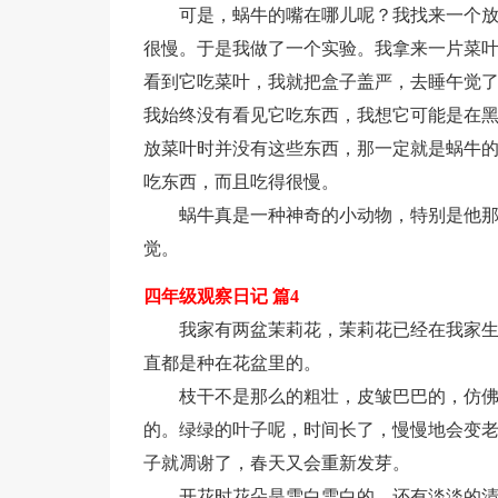
可是，蜗牛的嘴在哪儿呢？我找来一个
很慢。于是我做了一个实验。我拿来一片菜
看到它吃菜叶，我就把盒子盖严，去睡午觉
我始终没有看见它吃东西，我想它可能是在
放菜叶时并没有这些东西，那一定就是蜗牛
吃东西，而且吃得很慢。
蜗牛真是一种神奇的小动物，特别是他那
觉。
四年级观察日记 篇4
我家有两盆茉莉花，茉莉花已经在我家
直都是种在花盆里的。
枝干不是那么的粗壮，皮皱巴巴的，仿
的。绿绿的叶子呢，时间长了，慢慢地会变
子就凋谢了，春天又会重新发芽。
开花时花朵是雪白雪白的，还有淡淡的