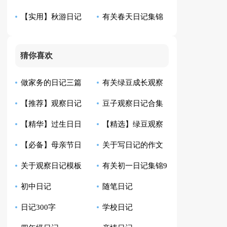
【实用】秋游日记
有关春天日记集锦
锦集10篇
合集7篇
汇编十篇
五篇
猜你喜欢
做家务的日记三篇
有关绿豆成长观察
【推荐】观察日记
豆子观察日记合集
日记集合九篇
【精华】过生日日
【精选】绿豆观察
作文300字汇编10篇
15篇
【必备】母亲节日
关于写日记的作文
记范文集合八篇
日记集合6篇
关于观察日记模板
有关初一日记集锦9
记合集6篇
300字锦集4篇
初中日记
随笔日记
汇编6篇
篇
日记300字
学校日记