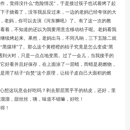
作，觉得没什么“危险情况”，于是接过筷子也试着烤了起
一下子烧着了，没等我反应过来，一边的老妈已经夸张的大
想，老妈，你可以去演《河东狮吼》了。有了这一次的教
子看着，不知道的还以为我要用意念移动桔子呢。老妈看我
过继续烤起来。果然，老妈出马，不同凡响，三下五除二就
“黑煤球”了。那么这个黄橙橙的桔子究竟是怎么变成“黑
遇到火时，只是一点点地变黑。过了一会儿，当我接手的
让它好看并且好保存，在上面涂了一层蜡，而蜡是易燃物，
是用了桔子“自焚”这个原理，让桔子皮自己大面积的燃
，心想这玩意会好吃吗？剥去那层黑乎乎的桔皮，还好，里
酸溜溜，甜丝丝，咦，味道不错嘛，好吃！
两得！