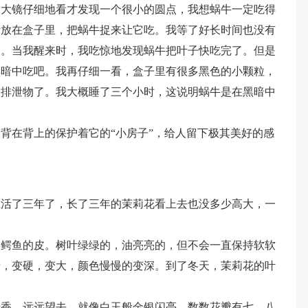
放大镜仔细地看才发现一个很小的圆点，我想蜗牛一定吃得
叶放在盒子里，把蜗牛捉来让它吃。我等了好长时间也没有
了。当我醒来时，我吃惊地发现蜗牛把叶子快吃完了。但是
黑暗中吃吧。我再仔细一看，盒子里有很多黑色的小颗粒，
的排泄物了。我大概睡了三个小时，这说明蜗牛是在黑暗中
背在背上的保护着它的“小房子”，给人留下极其美好的感
生活了三年了，长了三年的茉莉花看上去也没多少高大，一
佛鳄鱼的皮。树叶绿绿的，油亮亮的，但不会一直保持软软
老，变硬，变大，颜色慢慢的变深。到了冬天，茉莉花的叶
清香，远远望去，就像白玉般金银闪亮。数数花瓣有七、八