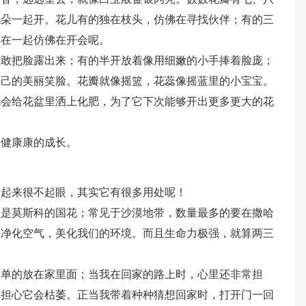
几朵一起开。花儿有的独在枝头，仿佛在寻找伙伴；有的三
朵在一起仿佛在开会呢。
不敢把脸露出来；有的半开放着像用细嫩的小手捧着脸庞；
自己的美丽笑脸。花瓣就像摇篮，花蕊像摇蓝里的小宝宝。
妈会给花盆里洒上化肥，为了它下次能够开出更多更大的花
健健康康的成长。
看起来很不起眼，其实它有很多用处呢！
，是莫斯科的国花；常见于沙漠地带，数量最多的要在撒哈
来净化空气，美化我们的环境。而且生命力极强，就算两三
孤单的放在家里面；当我在回家的路上时，心里还非常担
，担心它会枯萎。正当我带着种种猜想回家时，打开门一回