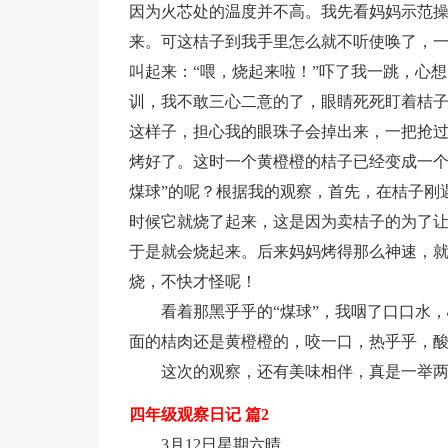
因为火芯处的温度并不高。我先看妈妈示范操
来。可这桔子到我手里怎么就不听使唤了，
叫起来：“喂，烧起来啦！”吓了我一跳，心
训，我不敢三心二意的了，眼睛死死盯着桔
这样子，担心我的眼珠子会掉出来，一把抢
烤好了。这时一个黄橙橙的桔子已经变成一个
煤球”的呢？根据我的观察，首先，在桔子刚
时候它就烧了起来，这是因为卖桔子的为了
于是就会烧起来。后来妈妈烤得那么神速，就
烧，不快才怪呢！
看着那黑乎乎的“煤球”，我咽了口口水
面的桔肉还是黄橙橙的，咬一口，热乎乎，
这次的观察，还有美味相伴，真是一举
四年级观察日记 篇2
3月12日星期六晴