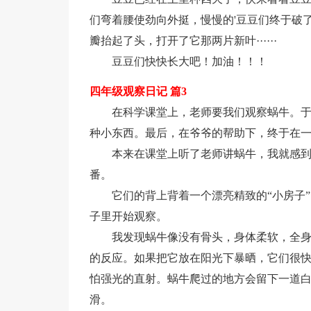
们弯着腰使劲向外挺，慢慢的'豆豆们终于破
瓣抬起了头，打开了它那两片新叶······
豆豆们快快长大吧！加油！！！
四年级观察日记 篇3
在科学课堂上，老师要我们观察蜗牛。
种小东西。最后，在爷爷的帮助下，终于在
本来在课堂上听了老师讲蜗牛，我就感
番。
它们的背上背着一个漂亮精致的“小房子
子里开始观察。
我发现蜗牛像没有骨头，身体柔软，全
的反应。如果把它放在阳光下暴晒，它们很快
怕强光的直射。蜗牛爬过的地方会留下一道
滑。