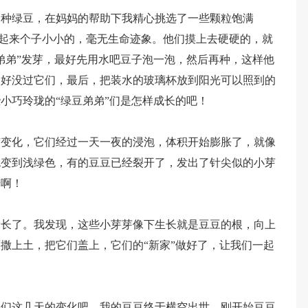
备种绿豆，在妈妈的帮助下我精心挑选了一些颗粒饱满
们看起来个子小小的，毫无生命迹象。他们摸上去硬硬的，就
弟弟”发芽，最好先用水吧豆子泡一泡，然后再种，这样他
刚好没过它们，最后，把装水的玻璃杯放到阳光可以照到的
小巧玲珑的“绿豆弟弟”们是怎样成长的吧！
有变化，它们经过一天一夜的浸泡，体积开始膨胀了，就像
色变到浅绿色，有的豆豆已经裂开了，发出了针尖似的小芽
奇啊！
米长了。我发现，这些小芽芽像下生长就是豆豆的根，向上
撒上土，把它们盖上，它们的“新家”做好了，让我们一起
豆们这几天的变化吧。我的豆豆终于横空出世。刚开始豆豆