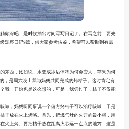
感触颇深吧，是时候抽出时间写写日记了。在写之前，要先
级观察日记9篇，供大家参考借鉴，希望可以帮助到有需
察的东西，比如说，水变成冰后体积为何会变大，苹果为何
察的，是周六晚上我与妈妈共同完成的烤桔子。这时肯定有
烤？我一开始也是这么想的，可是，我尝过了，桔子不仅能
爸咳嗽，妈妈听同事说一个偏方烤桔子可以治疗咳嗽，于是
把桔子放在火上烤咯。首先，把燃气灶的火开的最小档，用
放在火上烤。要把桔子放在距离火芯远一点点的地方，这是