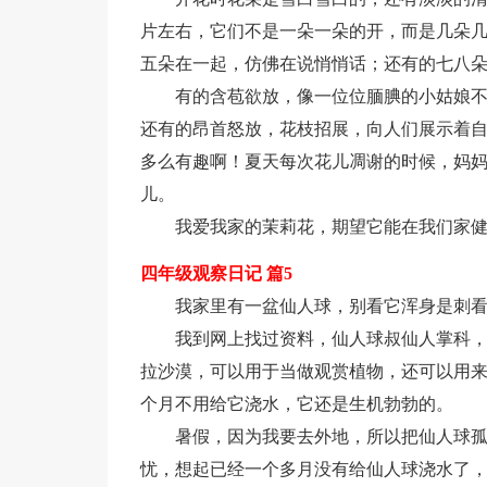
片左右，它们不是一朵一朵的开，而是几朵
五朵在一起，仿佛在说悄悄话；还有的七八
有的含苞欲放，像一位位腼腆的小姑娘
还有的昂首怒放，花枝招展，向人们展示着
多么有趣啊！夏天每次花儿凋谢的时候，妈
儿。
我爱我家的茉莉花，期望它能在我们家
四年级观察日记 篇5
我家里有一盆仙人球，别看它浑身是刺
我到网上找过资料，仙人球叔仙人掌科
拉沙漠，可以用于当做观赏植物，还可以用
个月不用给它浇水，它还是生机勃勃的。
暑假，因为我要去外地，所以把仙人球
忧，想起已经一个多月没有给仙人球浇水了