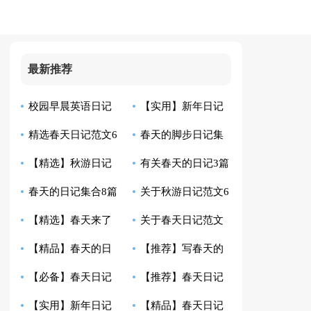
最新推荐
校园早晨英语日记
【实用】新年日记
精选春天日记范文6
春天的脚步日记集
五篇
【精选】秋游日记
有关春天的日记3篇
篇
合6篇
春天的日记集合8篇
关于秋游日记范文6
锦集4篇
【精选】春天来了
关于春天日记范文
篇
【精品】春天的日
【推荐】写春天的
日记范文6篇
五篇
【必备】春天日记
【推荐】春天日记
记集锦5篇
日记九篇
【实用】新年日记
【精品】春天日记
汇总5篇
八篇