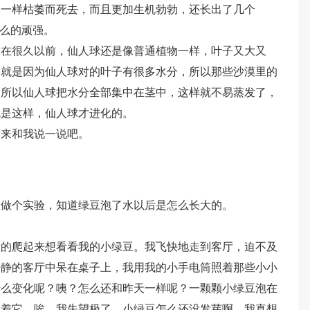
的一样枯萎而死去，而且更加生机勃勃，还长出了几个
那么的顽强。
为在很久以前，仙人球还是像普通植物一样，叶子又大又
，就是因为仙人球对的叶子有很多水分，所以那些沙漠里的
，所以仙人球把水分全部集中在茎中，这样就不易蒸发了，
就是这样，仙人球才进化的。
？来和我说一说吧。
想做个实验，知道绿豆泡了水以后是怎么长大的。
碌的爬起来想看看我的小绿豆。我飞快地走到客厅，迫不及
静静的客厅中呆在桌子上，我用我的小手电筒照着那些小小
什么变化呢？咦？怎么还和昨天一样呢？一颗颗小绿豆泡在
看着它。唉，我失望极了，小绿豆怎么还没发芽啊，我真想