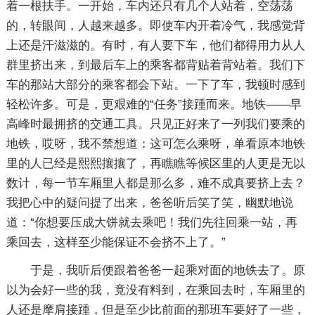
着一根扶手。一开始，车内还只有几个人站着，空荡荡
的，转眼间，人越来越多。即使车内开着冷气，我感觉背
上还是汗滋滋的。有时，有人要下车，他们都得用力从人
群里挤出来，到最后车上的乘客都背贴着背站着。我们下
车的那站大部分的乘客都会下站。一下了车，我顿时感到
轻松许多。可是，更艰难的“任务”接踵而来。地铁——早
高峰时最拥挤的交通工具。只见正好来了一列我们要乘的
地铁，哎呀，我不禁想道：这可怎么乘呀，单看原本地铁
里的人已经是熙熙攘攘了，再瞧瞧等候区里的人更是无以
数计，每一节车厢里人都是那么多，难不成真要挤上去？
我把心中的疑问提了出来，爸爸听后笑了笑，幽默地说
道：“你想要压成大饼就去乘吧！我们先往回乘一站，再
乘回去，这样至少能保证不会挤不上了。”
于是，我听后便跟着爸爸一起乘对面的地铁去了。原
以为会好一些的我，竟没有料到，在乘回去时，车厢里的
人还是摩肩接踵，但是至少比前面的那班车要好了一些，