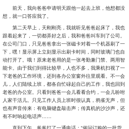
前天，我向爸爸申请明天跟他一起去上班，他想都没
想，就一口答应我了。
第二天早上，天刚刚亮，我就听见爸爸起床了，我也
跟着起来了，一切都弄好之后，我和爸爸叫车到了公司。
在公司门口，只见爸爸拿出一张磁卡对着一个机器刷了一
下，嘿！显示屏上立刻显示出刷卡时间，同时玻璃门也自
动打开了。哦！原来老爸用的是一张考勤兼门禁、两用智
能卡。由于我们到得比较早，人也不多，我乘机扫视了一
下老爸的工作环境，还到各办公室窗外往里观看。不一会
儿，人们陆续上班，都各自忙碌起自己的工作，我也回到
老爸的办公室。只看到爸爸一会儿看看合约，一会儿吩咐
人家干活儿。只见工作人员上班时很认真，鸦雀无声，但
也有声音传来：有电脑键盘敲击声；传真机的沙沙声，还
有不时响起电话声……
直到下午，爸爸打了一通电话：“催问订购的一批货