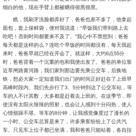
细白的他，现在手臂上都被晒得很黑很黑。
瞧，我刷牙洗脸都弄好了，爸爸也差不多了，他拿起
面包，套上保鲜袋，便对我说道：“早饭我们带到路上去
吃吧！否则时间都要来不及了。”我心中不禁想到：爸爸
每天都是这样的么？连吃个早饭的时间都没有，每天我起
来时，爸爸早就已经在开会了。就这样，大约6点55分
时，爸爸背着一个沉重的包和我便出发了。爸爸的单位靠
近莘闸路黄河路，我们家到那边要先乘公交车，后换地
铁，想必大家一定知道我们出门的时间正好赶在了上班早
高峰时段内。我们先步行了3、5分钟到达了公交车站，等
车的人不计其数，大多都是赶着去上班的。在这季节，即
使没有太阳火辣辣的照射，也会让人感到十分闷热，使人
心情烦躁不堪。等车的8分钟，让我感觉像度过了漫长的
一小时。公交车总算是来了，许多乘客纷纷上了公共汽
车。只见车上位子都已坐满，我和爸爸只能站着，各自拉