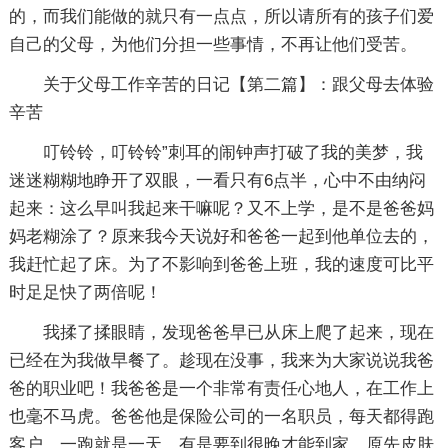
的，而我们能做的就只有一点点，所以请所有的孩子们爱
自己的父母，为他们分担一些事情，不再让他们受苦。
关于父母工作辛苦的日记【第二篇】：跟父母去体验
辛苦
叮铃铃，叮铃铃”刺耳的闹钟声打破了我的美梦，我
迷迷糊糊地睁开了双眼，一看只有6点半，心中不由纳闷
起来：这么早叫我起来干嘛呢？又不上学，是不是爸爸妈
妈老糊涂了？原来我今天说好和爸爸一起到他单位去的，
我赶忙起了床。为了不影响到爸爸上班，我的速度可比平
时足足快了两倍呢！
我揉了揉眼睛，发现爸爸早已从床上爬了起来，现在
已经在为我做早餐了。趁现在没事，我来为大家说说我爸
爸的职业吧！我爸爸是一个非常有责任心地人，在工作上
也毫不马虎。爸爸他是保险公司的一名职员，每天都得跑
客户，一跑就是一天，有是要到很晚才能到家，原先皮肤