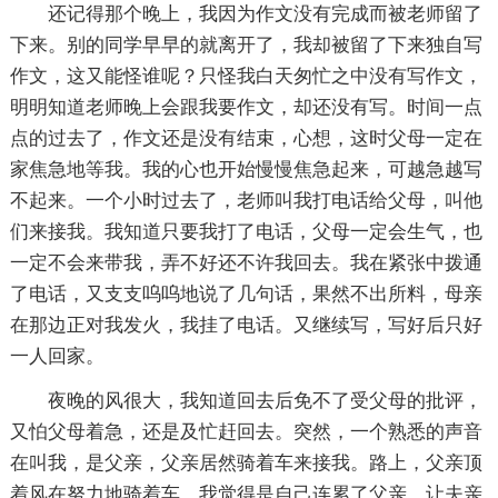
还记得那个晚上，我因为作文没有完成而被老师留了
下来。别的同学早早的就离开了，我却被留了下来独自写
作文，这又能怪谁呢？只怪我白天匆忙之中没有写作文，
明明知道老师晚上会跟我要作文，却还没有写。时间一点
点的过去了，作文还是没有结束，心想，这时父母一定在
家焦急地等我。我的心也开始慢慢焦急起来，可越急越写
不起来。一个小时过去了，老师叫我打电话给父母，叫他
们来接我。我知道只要我打了电话，父母一定会生气，也
一定不会来带我，弄不好还不许我回去。我在紧张中拨通
了电话，又支支呜呜地说了几句话，果然不出所料，母亲
在那边正对我发火，我挂了电话。又继续写，写好后只好
一人回家。
夜晚的风很大，我知道回去后免不了受父母的批评，
又怕父母着急，还是及忙赶回去。突然，一个熟悉的声音
在叫我，是父亲，父亲居然骑着车来接我。路上，父亲顶
着风在努力地骑着车，我觉得是自己连累了父亲，让夫亲