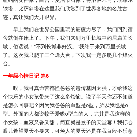
纽约的女神像，白宫，复活节石像，特洛伊木马，埃菲尔
铁塔，比萨斜塔在这里我们欣赏到了世界各地的名胜古
迹，真让我们大开眼界。
早上我们在世界公园里玩的筋疲力尽了，我们回到宿
舍就倒在床上了。下午，我们来到万里长城中的居庸关长
城，俗话说：“不到长城非好汉。”我终于来到万里长城
了。这次我只爬了三个烽火台，下次我一定多爬几个烽火
台。
一年级心情日记 篇6
唉，我可真命苦都怪爸爸的遗传基因太强，才给我这
个快乐的小女孩带来了这么多烦恼。说了半天你还不知道
是怎么回事吧？因为我爸爸的血型是o型，所以我也是o
型。外面的人都说蚊子爱吸o型血的人，尤其是我这样的
小女孩，血液又香又甜，简直就是蚊子的天堂嘛！我打心
眼儿希望夏天不要来，可烦人的夏天还是在我百般不乐意