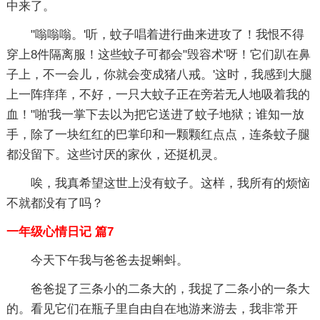
中来了。
"嗡嗡嗡。'听，蚊子唱着进行曲来进攻了！我恨不得
穿上8件隔离服！这些蚊子可都会"毁容术'呀！它们趴在鼻
子上，不一会儿，你就会变成猪八戒。'这时，我感到大腿
上一阵痒痒，不好，一只大蚊子正在旁若无人地吸着我的
血！"啪'我一掌下去以为把它送进了蚊子地狱；谁知一放
手，除了一块红红的巴掌印和一颗颗红点点，连条蚊子腿
都没留下。这些讨厌的家伙，还挺机灵。
唉，我真希望这世上没有蚊子。这样，我所有的烦恼
不就都没有了吗？
一年级心情日记 篇7
今天下午我与爸爸去捉蝌蚪。
爸爸捉了三条小的二条大的，我捉了二条小的一条大
的。看见它们在瓶子里自由自在地游来游去，我非常开