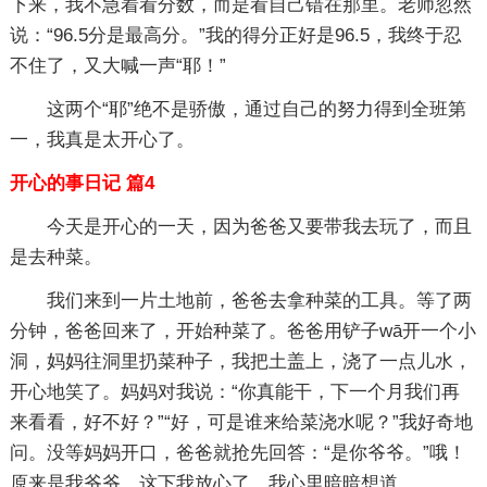
下来，我不急着看分数，而是看自己错在那里。老师忽然
说：“96.5分是最高分。”我的得分正好是96.5，我终于忍
不住了，又大喊一声“耶！”
这两个“耶”绝不是骄傲，通过自己的努力得到全班第
一，我真是太开心了。
开心的事日记 篇4
今天是开心的一天，因为爸爸又要带我去玩了，而且
是去种菜。
我们来到一片土地前，爸爸去拿种菜的工具。等了两
分钟，爸爸回来了，开始种菜了。爸爸用铲子wā开一个小
洞，妈妈往洞里扔菜种子，我把土盖上，浇了一点儿水，
开心地笑了。妈妈对我说：“你真能干，下一个月我们再
来看看，好不好？”“好，可是谁来给菜浇水呢？”我好奇地
问。没等妈妈开口，爸爸就抢先回答：“是你爷爷。”哦！
原来是我爷爷，这下我放心了。我心里暗暗想道。